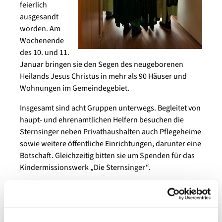
feierlich
ausgesandt
worden. Am
Wochenende
des 10. und 11.
Januar bringen sie den Segen des neugeborenen
Heilands Jesus Christus in mehr als 90 Häuser und
Wohnungen im Gemeindegebiet.
Insgesamt sind acht Gruppen unterwegs. Begleitet von
haupt- und ehrenamtlichen Helfern besuchen die
Sternsinger neben Privathaushalten auch Pflegeheime
sowie weitere öffentliche Einrichtungen, darunter eine
Botschaft. Gleichzeitig bitten sie um Spenden für das
Kindermissionswerk „Die Sternsinger“.
Die Sammlung der Kinder in der Kirche, und in den
Wohnungen erbrachte bisher 5960 Euro. „Wir danken
den Kindern, den Jugendlichen und allen