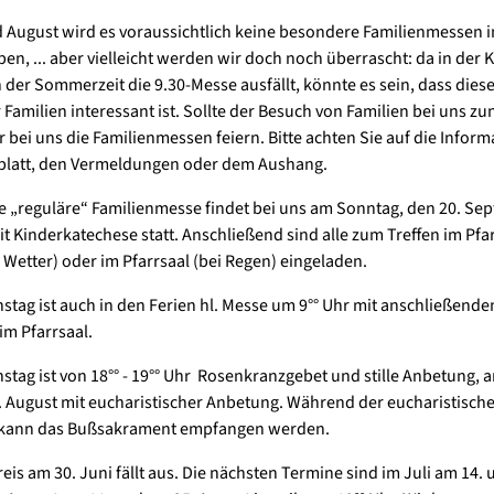
d August wird es voraussichtlich keine besondere Familienmessen in
en, ... aber vielleicht werden wir doch noch überrascht: da in der K
 der Sommerzeit die 9.30-Messe ausfällt, könnte es sein, dass diese 
 Familien interessant ist. Sollte der Besuch von Familien bei uns z
 bei uns die Familienmessen feiern. Bitte achten Sie auf die Infor
latt, den Vermeldungen oder dem Aushang.
e „reguläre“ Familienmesse findet bei uns am Sonntag, den 20. S
it Kinderkatechese statt. Anschließend sind alle zum Treffen im Pfa
 Wetter) oder im Pfarrsaal (bei Regen) eingeladen.
stag ist auch in den Ferien hl. Messe um 9°° Uhr mit anschließend
im Pfarrsaal.
stag ist von 18°° - 19°° Uhr Rosenkranzgebet und stille Anbetung, a
 August mit eucharistischer Anbetung. Während der eucharistisch
kann das Bußsakrament empfangen werden.
reis am 30. Juni fällt aus. Die nächsten Termine sind im Juli am 14.