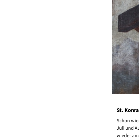
St. Konra
Schon wied
Juli und 
wieder am