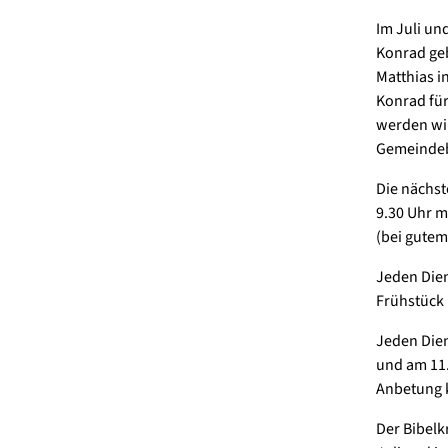
Im Juli un
Konrad geb
Matthias in
Konrad für
werden wir
Gemeindeb
Die nächst
9.30 Uhr m
(bei gutem
Jeden Dien
Frühstück 
Jeden Dien
und am 11.
Anbetung 
Der Bibelk