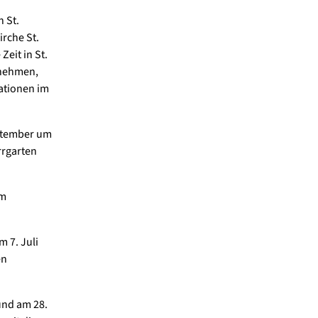
 St.
irche St.
Zeit in St.
unehmen,
mationen im
eptember um
rrgarten
em
m 7. Juli
en
 und am 28.