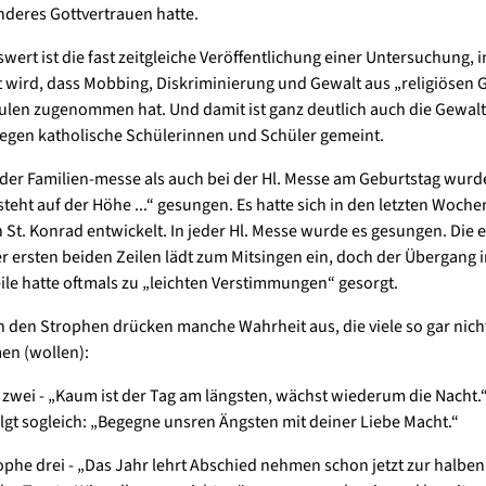
deres Gottvertrauen hatte.
ert ist die fast zeitgleiche Veröffentlichung einer Untersuchung, i
lt wird, dass Mobbing, Diskriminierung und Gewalt aus „religiösen
ulen zugenommen hat. Und damit ist ganz deutlich auch die Gewal
gen katholische Schülerinnen und Schüler gemeint.
der Familien-messe als auch bei der Hl. Messe am Geburtstag wurd
steht auf der Höhe ...“ gesungen. Es hatte sich in den letzten Woch
n St. Konrad entwickelt. In jeder Hl. Messe wurde es gesungen. Die 
r ersten beiden Zeilen lädt zum Mitsingen ein, doch der Übergang i
ile hatte oftmals zu „leichten Verstimmungen“ gesorgt.
in den Strophen drücken manche Wahrheit aus, die viele so gar nich
n (wollen):
 zwei - „Kaum ist der Tag am längsten, wächst wiederum die Nacht.
lgt sogleich: „Begegne unsren Ängsten mit deiner Liebe Macht.“
ophe drei - „Das Jahr lehrt Abschied nehmen schon jetzt zur halben 