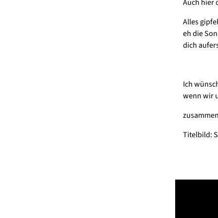
Auch hier d
Alles gipf
eh die Son
dich aufers
Ich wünsch
wenn wir u
zusammeng
Titelbild: 