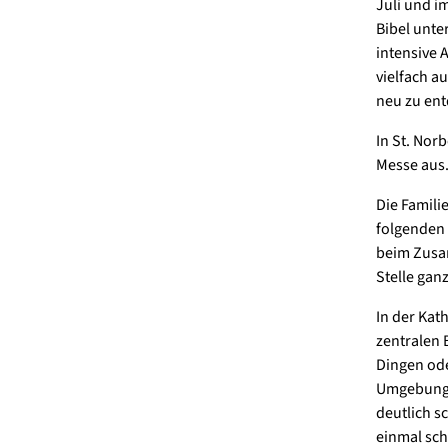
Juli und i
Bibel unte
intensive 
vielfach a
neu zu ent
In St. Nor
Messe aus
Die Famili
folgenden 
beim Zusam
Stelle ganz
In der Kat
zentralen 
Dingen od
Umgebung o
deutlich s
einmal sch