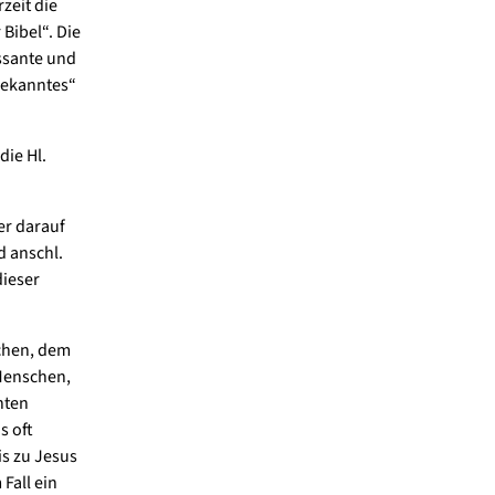
zeit die
Bibel“. Die
essante und
tbekanntes“
die Hl.
er darauf
d anschl.
ieser
chen, dem
 Menschen,
nten
s oft
is zu Jesus
Fall ein