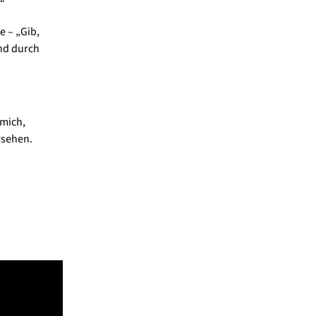
“
e – „Gib,
und durch
mich,
ersehen.