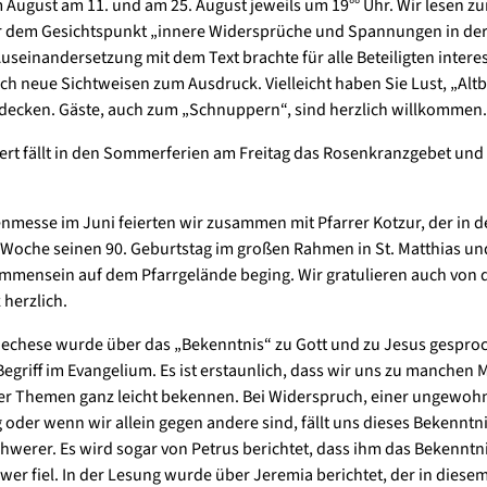
m August am 11. und am 25. August jeweils um 19°° Uhr. Wir lesen zur
r dem Gesichtspunkt „innere Widersprüche und Spannungen in der 
Auseinandersetzung mit dem Text brachte für alle Beteiligten inter
uch neue Sichtweisen zum Ausdruck. Vielleicht haben Sie Lust, „Al
decken. Gäste, auch zum „Schnuppern“, sind herzlich willkommen.
bert fällt in den Sommerferien am Freitag das Rosenkranzgebet und 
.
enmesse im Juni feierten wir zusammen mit Pfarrer Kotzur, der in d
Woche seinen 90. Geburtstag im großen Rahmen in St. Matthias un
mensein auf dem Pfarrgelände beging. Wir gratulieren auch von d
 herzlich.
hechese wurde über das „Bekenntnis“ zu Gott und zu Jesus gespro
Begriff im Evangelium. Es ist erstaunlich, dass wir uns zu manchen
er Themen ganz leicht bekennen. Bei Widerspruch, einer ungewoh
der wenn wir allein gegen andere sind, fällt uns dieses Bekenntni
chwerer. Es wird sogar von Petrus berichtet, dass ihm das Bekenntn
wer fiel. In der Lesung wurde über Jeremia berichtet, der in diesem 