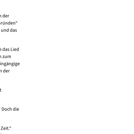
n der
 Gründen“
t und das
e das Lied
en zum
eingängige
n der
t
“ Doch die
Zeit.“