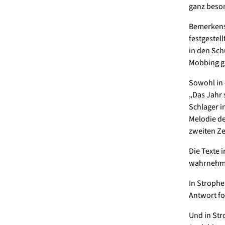
ganz beson
Bemerkensw
festgestel
in den Sch
Mobbing ge
Sowohl in 
„Das Jahr 
Schlager i
Melodie de
zweiten Ze
Die Texte 
wahrnehme
In Strophe
Antwort fo
Und in Str