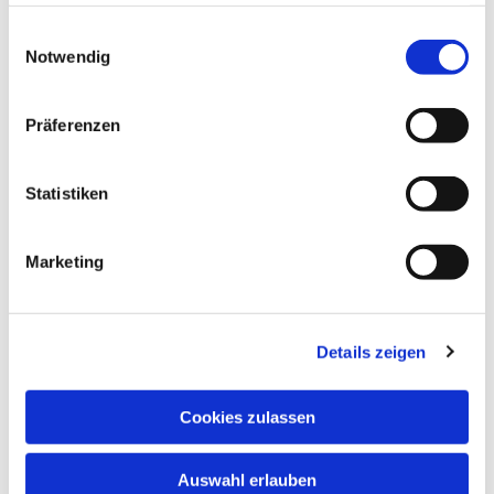
haben oder die sie im Rahmen Ihrer Nutzung der Dienste
den Bezug zu Eva im
gesammelt haben.
Paradies herstellt.
Einwilligungsauswahl
Notwendig
Das komplette Bild
steht für die
Präferenzen
Prophezeiung in der
Bibel (Gen, 3.15):“
Ich
Statistiken
will Feindschaft setzen
zwischen dir (der
Schlange) und der Frau
Marketing
und zwischen deinen
Nachkommen und
ihrem Nachkommen;
Details zeigen
der soll dir den Kopf
zertreten, und du wird
ihn in die Ferse
Cookies zulassen
stechen.
“
Auswahl erlauben