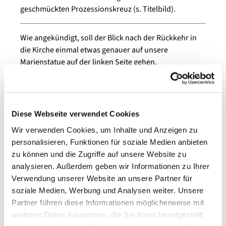
geschmückten Prozessionskreuz (s. Titelbild).
Wie angekündigt, soll der Blick nach der Rückkehr in
die Kirche einmal etwas genauer auf unsere
Marienstatue auf der linken Seite gehen.
Maria wird hier nicht
als Mutter mit Kind
gezeigt, sondern als
Diese Webseite verwendet Cookies
starke Frau, die das
Wir verwenden Cookies, um Inhalte und Anzeigen zu
Böse überwindet und
personalisieren, Funktionen für soziale Medien anbieten
den Menschen ihre
zu können und die Zugriffe auf unsere Website zu
Hilfe mit den
analysieren. Außerdem geben wir Informationen zu Ihrer
geöffneten Händen
Verwendung unserer Website an unsere Partner für
anbietet. Gleichzeitig
soziale Medien, Werbung und Analysen weiter. Unsere
steht sie auf der
Partner führen diese Informationen möglicherweise mit
Schlange, die mit
weiteren Daten zusammen, die Sie ihnen bereitgestellt
einem Apfel im Maul,