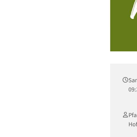
Sam
09:
Pfa
Ho