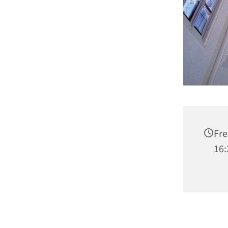
Fre
16: