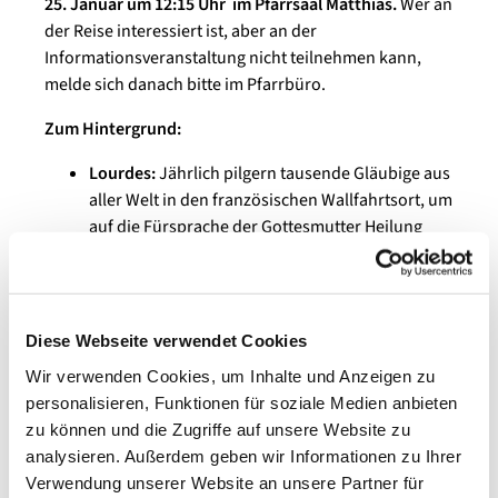
25. Januar um 12:15 Uhr
im Pfarrsaal Matthias.
Wer an
der Reise interessiert ist, aber an der
Informationsveranstaltung nicht teilnehmen kann,
melde sich danach bitte im Pfarrbüro.
Zum Hintergrund:
Lourdes:
Jährlich pilgern tausende Gläubige aus
aller Welt in den französischen Wallfahrtsort, um
auf die Fürsprache der Gottesmutter Heilung
und Stärkung zu erfahren.
Der Wallfahrtsort:
Am 11. Februar 1858 erschien
der 14-jährigen Müllerstochter Bernadette
Soubirous in einer Grotte bei dem Städtchen
Diese Webseite verwendet Cookies
Lourdes eine „schöne Dame", die ih
ren Namen
Wir verwenden Cookies, um Inhalte und Anzeigen zu
einige Wochen später nannte.
18 Mal hat sich
personalisieren, Funktionen für soziale Medien anbieten
Maria, die Muttergottes, Bernadette gezeigt, mit
zu können und die Zugriffe auf unsere Website zu
ihr gesprochen und sie beauftragt, alle zum
analysieren. Außerdem geben wir Informationen zu Ihrer
Gebet, zur Buße, zur Eucharistie und zum Leben
Verwendung unserer Website an unsere Partner für
mit der Kirche einzuladen.
Bernadette grub auf