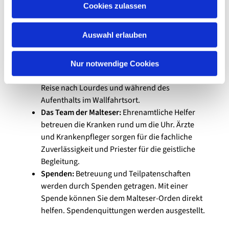
Malteser:
Die Bezeugung des Glaubens und der
Cookies zulassen
Dienst an hilfsbedürftigen Kranken und Pilgern
ist sei über 900 Jahren die Verpflichtung des
Auswahl erlauben
Malteserordens, zu dessen Hilfswerken auch der
Lourdes-Krankendienst gehört.
Lourdes-Krankendienst:
Er begleitet und pflegt
Nur notwendige Cookies
Schwerbehinderte und Langzeitkranke auf der
Reise nach Lourdes und während des
Aufenthalts im Wallfahrtsort.
Das Team der Malteser:
Ehrenamtliche Helfer
betreuen die Kranken rund um die Uhr. Ärzte
und Krankenpfleger sorgen für die fachliche
Zuverlässigkeit und Priester für die geistliche
Begleitung.
Spenden:
Betreuung und Teilpatenschaften
werden durch Spenden getragen. Mit einer
Spende können Sie dem Malteser-Orden direkt
helfen. Spendenquittungen werden ausgestellt.