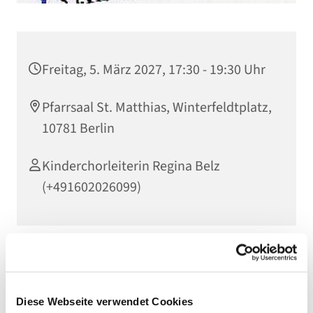
Freitag, 5. März 2027, 17:30 - 19:30 Uhr
Pfarrsaal St. Matthias, Winterfeldtplatz,
10781 Berlin
Kinderchorleiterin Regina Belz
(+491602026099)
Herzliche Einladung an alle Kinder ab Mitte 3. Klasse,
die Lust zum Singen haben. Einfach dazukommen und
Diese Webseite verwendet Cookies
das Singen im Chor ausprobieren!