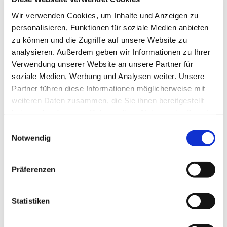
das Singen im Chor ausprobieren!
Wir verwenden Cookies, um Inhalte und Anzeigen zu
Es ist kein Vorsingen erforderlich, das Kind sollte aber
personalisieren, Funktionen für soziale Medien anbieten
fließend lesen können.
zu können und die Zugriffe auf unsere Website zu
analysieren. Außerdem geben wir Informationen zu Ihrer
Verwendung unserer Website an unsere Partner für
soziale Medien, Werbung und Analysen weiter. Unsere
Partner führen diese Informationen möglicherweise mit
weiteren Daten zusammen, die Sie ihnen bereitgestellt
haben oder die sie im Rahmen Ihrer Nutzung der Dienste
gesammelt haben.
Einwilligungsauswahl
Notwendig
Präferenzen
Statistiken