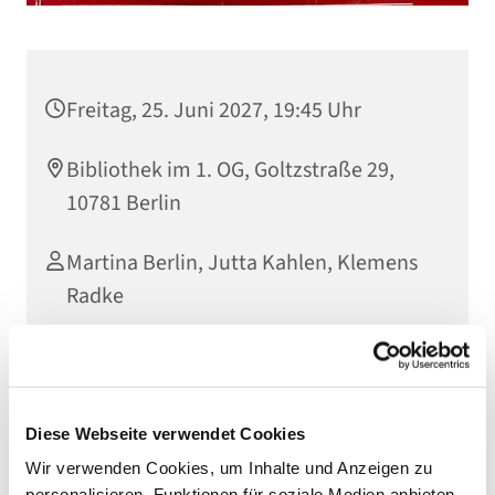
Freitag, 25. Juni 2027, 19:45 Uhr
Bibliothek im 1. OG, Goltzstraße 29,
10781 Berlin
Martina Berlin, Jutta Kahlen, Klemens
Radke
Herzliche Einladung zur offenen Leserunde! Wir lesen
Diese Webseite verwendet Cookies
gemeinsam den Katechismus der Katholischen Kirche.
Kommen Sie einfach einmal vorbei.
Wir verwenden Cookies, um Inhalte und Anzeigen zu
personalisieren, Funktionen für soziale Medien anbieten