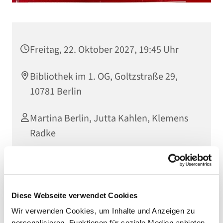
Freitag, 22. Oktober 2027, 19:45 Uhr
Bibliothek im 1. OG, Goltzstraße 29,
10781 Berlin
Martina Berlin, Jutta Kahlen, Klemens
Radke
Herzliche Einladung zur offenen Leserunde! Wir lesen
Diese Webseite verwendet Cookies
gemeinsam den Katechismus der Katholischen Kirche.
Kommen Sie einfach einmal vorbei.
Wir verwenden Cookies, um Inhalte und Anzeigen zu
personalisieren, Funktionen für soziale Medien anbieten