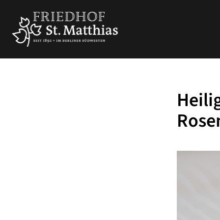
Heili
Rose