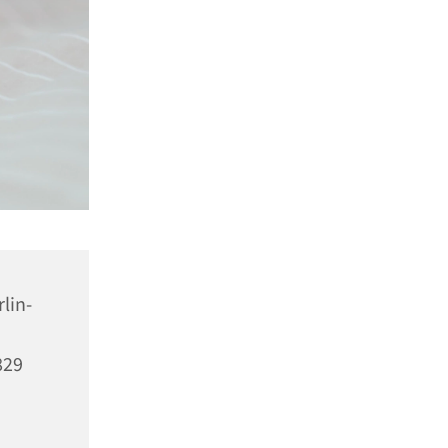
rlin-
829