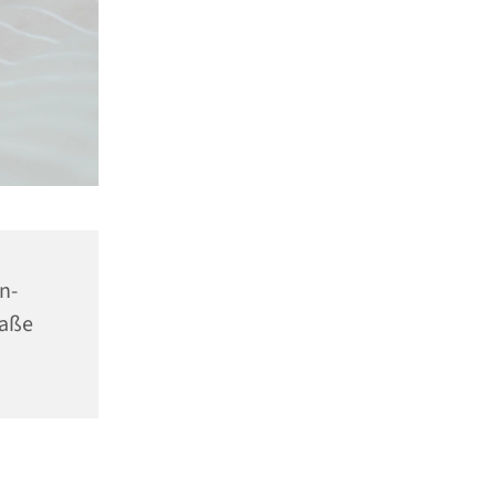
n-
raße