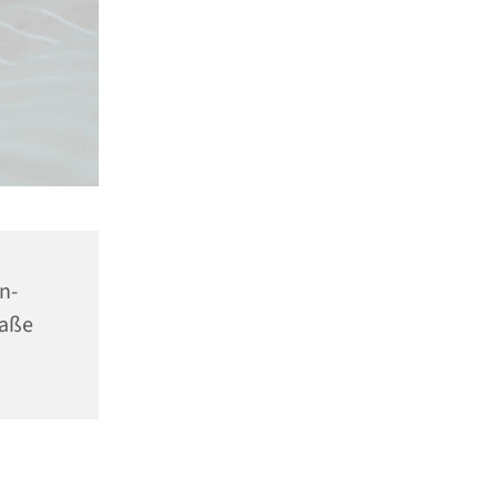
n-
raße