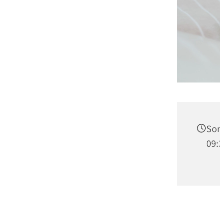
Son
09: