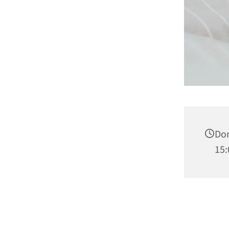
Don
15: