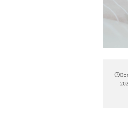
Don
202