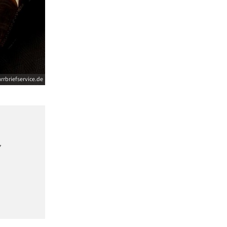
rrbriefservice.de
7