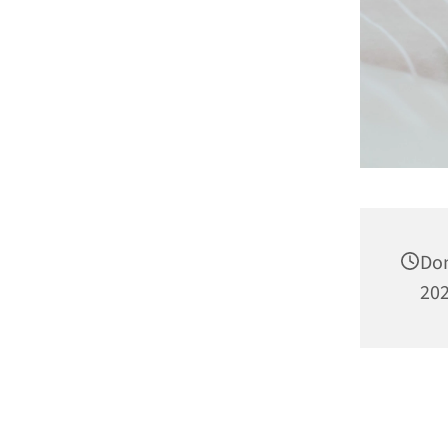
Don
202